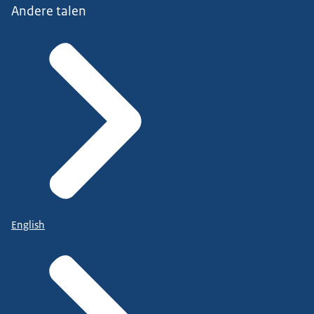
Andere talen
English