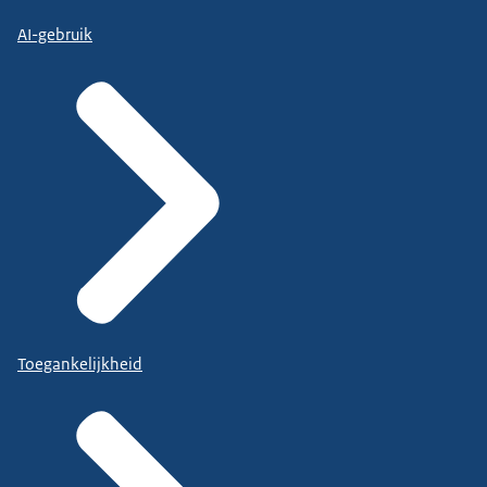
AI-gebruik
Toegankelijkheid