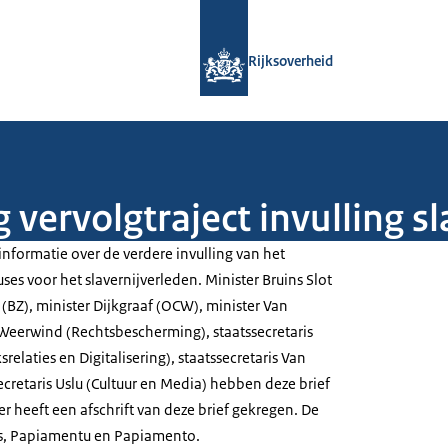
Naar de homepage van Rijksoverheid
Rijksoverheid
vervolgtraject invulling s
nformatie over de verdere invulling van het
ses voor het slavernijverleden. Minister Bruins Slot
 (BZ), minister Dijkgraaf (OCW), minister Van
Weerwind (Rechtsbescherming), staatssecretaris
relaties en Digitalisering), staatssecretaris Van
cretaris Uslu (Cultuur en Media) hebben deze brief
r heeft een afschrift van deze brief gekregen. De
els, Papiamentu en Papiamento.