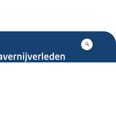
.nl
Vul in wat u z
lavernijverleden