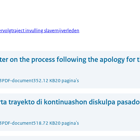
volgtraject invulling slavernijverleden
ter on the process following the apology for t
3
PDF-document
352.12 KB
20 pagina's
ta trayekto di kontinuashon diskulpa pasado 
3
PDF-document
518.72 KB
20 pagina's