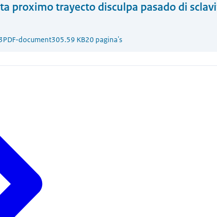
ta proximo trayecto disculpa pasado di sclav
3
PDF-document
305.59 KB
20 pagina's