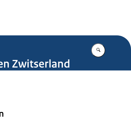
.nl
Vul in wat u z
 en Zwitserland
n