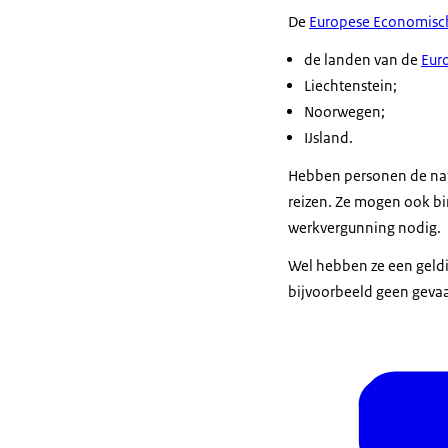
De
Europese Economisch
de landen van de
Eur
Liechtenstein;
Noorwegen;
IJsland.
Hebben personen de nati
reizen. Ze mogen ook b
werkvergunning nodig.
Wel hebben ze een geldi
bijvoorbeeld geen gevaar