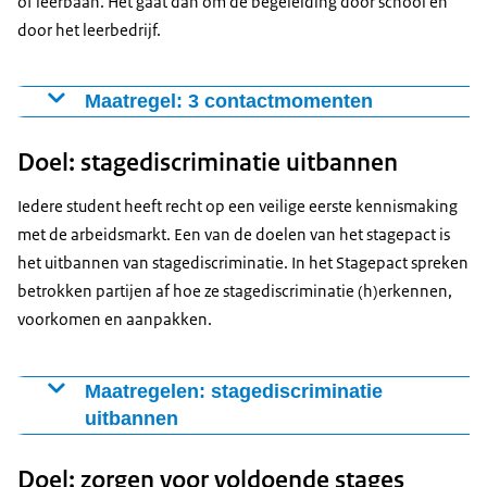
of leerbaan. Het gaat dan om de begeleiding door school en
Kijk wat jij kunt doen op rijksoverheid.nl.
door het leerbedrijf.
Maatregel: 3 contactmomenten
Om studenten zo goed mogelijk te begeleiden, is
Doel: stagediscriminatie uitbannen
persoonlijk contact tussen het leerbedrijf, de
begeleider vanuit school en de student erg belangrijk.
Iedere student heeft recht op een veilige eerste kennismaking
Daarom spreken alle betrokkenen af dat:
met de arbeidsmarkt. Een van de doelen van het stagepact is
Er per stage minstens 3 contactmomenten zijn.
het uitbannen van stagediscriminatie. In het Stagepact spreken
Mocht dit niet lukken, dan zijn hier goede redenen
betrokken partijen af hoe ze stagediscriminatie (h)erkennen,
voor.
voorkomen en aanpakken.
Minimaal een van deze contactmomenten is op de
locatie van het leerbedrijf. De stagebegeleider, de
Maatregelen: stagediscriminatie
begeleider vanuit school en de student zijn daarbij
uitbannen
aanwezig.
Alle partijen gaan actief aan de slag om
Doel: zorgen voor voldoende stages
stagediscriminatie tegen te gaan. De nadruk bij de