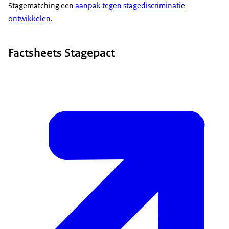
de meldingen aan de slag gaan, en hoe ze
Stagematching een
aanpak tegen stagediscriminatie
discriminatie aanpakken.
ontwikkelen
.
registeren alle meldingen en signalen en geven
deze door aan SBB. En SBB geeft deze meldingen
Factsheets Stagepact
jaarlijks anoniem door aan OCW.
Wat is stagematching? Bij stagematching koppelt de
school studenten aan stagebedrijven om zo een
geschikte stageplaats te vinden. Er is geen
sollicitatieprocedure of ‘klikgesprek’ tussen de
student en een leerbedrijf. Of een stageplaats
geschikt is hangt af van bijvoorbeeld de leerwens van
de student, het soort bedrijf of het type werk.
aanbeveling aan de cao-partijen om afspraken over
passende stagevergoeding
te maken in alle cao's.
Bbl-studenten ontvangen een onkostenvergoeding,
een arbeidsovereenkomst en loon.