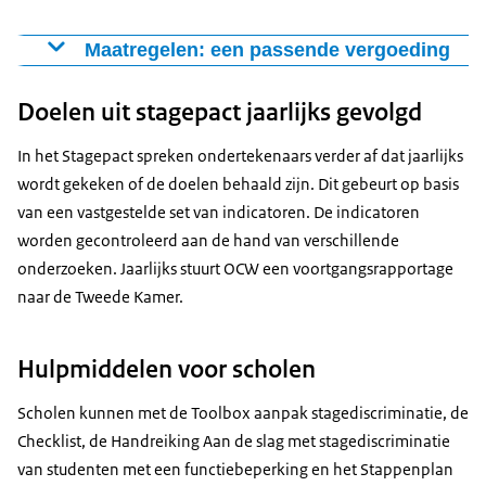
van OCW
stagediscriminatie melden, krijgen ze
Maatregelen: een passende vergoeding
ondersteuning en nazorg. En scholen zorgen er
Om de passende vergoeding voor studenten te
actief voor dat studenten dit meldpunt weten te
Doelen uit stagepact jaarlijks gevolgd
realiseren spreken alle ondertekenaars het volgende af:
vinden en gebruiken.
In het schooljaar 2023/2024 start iedere school
Alle studenten krijgen vanaf 2023 een passende
In het Stagepact spreken ondertekenaars verder af dat jaarlijks
met een eerstejaars beroepsopleidende leerweg
onkostenvergoeding.
wordt gekeken of de doelen behaald zijn. Dit gebeurt op basis
(bol) met ten minste 1 onderwijsteam met
Bol-studenten ontvangen een passende
van een vastgestelde set van indicatoren. De indicatoren
stagematching. Zie ook het Stappenplan
stagevergoeding. De Stichting van de Arbeid gaf de
worden gecontroleerd aan de hand van verschillende
Stagematching.
onderzoeken. Jaarlijks stuurt OCW een voortgangsrapportage
Goede afhandeling van meldingen. Om
naar de Tweede Kamer.
stagediscriminatie tegen te gaan, is het belangrijk
dat studenten vertrouwen hebben in de aanpak.
Hulpmiddelen voor scholen
Scholen volgen daarom meldingen van discriminatie
door studenten op en melden deze wanneer de
Scholen kunnen met de Toolbox aanpak stagediscriminatie, de
student dat zelf wil. Scholen:
Checklist, de Handreiking Aan de slag met stagediscriminatie
ontwikkelen een regionale werkwijze hoe ze met
van studenten met een functiebeperking en het Stappenplan