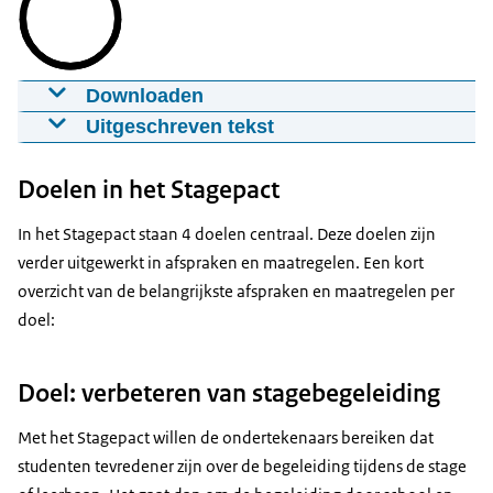
VNO-NCW
MKB-Nederland;
Land- en Tuinbouw Organisatie Nederland (LTO);
Downloaden
Vereniging Nederlands Gemeenten (VNG);
Stagepact animatie MinOCW
Uitgeschreven tekst
Samenwerkingsorganisatie Beroepsonderwijs
29-03-2024
00:00:30
mp4
14.3 MB
Een goede, positieve en veilige
Bedrijfsleven (SBB);
Doelen in het Stagepact
mbo-stage voor iedereen.
CNV Onderwijs;
Download
CNV Jongeren;
Dat is waar we voor gaan.
In het Stagepact staan 4 doelen centraal. Deze doelen zijn
Federatie Nederlandse Vakbeweging (FNV);
Ondertiteling
verder uitgewerkt in afspraken en maatregelen. Een kort
Met het Stagepact zorgen bedrijven
FNV Young & United;
srt
overzicht van de belangrijkste afspraken en maatregelen per
en scholen samen...
Algemene Onderwijsbond (AOb);
doel:
Download
Federatie van Onderwijsvakorganisaties (FvOv);
voor voldoende stageplaatsen,
het ministerie van Sociale Zaken en
goede begeleiding, passende vergoedingen...
Doel: verbeteren van stagebegeleiding
Werkgelegenheid (SZW);
en een stage zonder stagediscriminatie.
het ministerie van Onderwijs, Cultuur en Wetenschap
Met het Stagepact willen de ondertekenaars bereiken dat
(OCW).
Zo werken we samen aan de best
studenten tevredener zijn over de begeleiding tijdens de stage
mogelijke leerervaring in de praktijk.