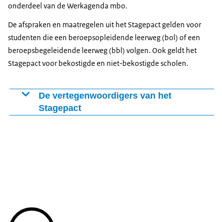
onderdeel van de Werkagenda mbo.
De afspraken en maatregelen uit het Stagepact gelden voor
studenten die een beroepsopleidende leerweg (bol) of een
beroepsbegeleidende leerweg (bbl) volgen. Ook geldt het
Stagepact voor bekostigde en niet-bekostigde scholen.
De vertegenwoordigers van het
Stagepact
De volgende organisaties hebben het stagepact
ondertekend:
de Jongeren Organisatie Beroepsonderwijs (JOB
MBO);
Beroepsvereniging Opleiders MBO (BVMBO);
de MBO Raad;
de Nederlandse Raad voor Training en Opleiding
(NRTO);