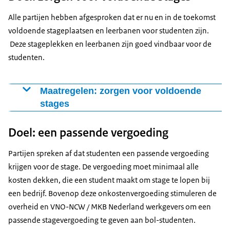
verschillende maatregelen ligt op :
Alle partijen hebben afgesproken dat er nu en in de toekomst
Sociale normstelling: Alle betrokken partners dragen
voldoende stageplaatsen en leerbanen voor studenten zijn.
uit dat discriminatie verboden is (sociale
Deze stageplekken en leerbanen zijn goed vindbaar voor de
normstelling). Zij vervullen daarom een voorbeeldrol
studenten.
binnen hun organisatie en hun achterban. Daarnaast
heeft de SBB de voorwaarden voor erkenning van
Maatregelen: zorgen voor voldoende
een leerbedrijf voor sociale veiligheid en
stages
stagediscriminatie aangescherpt. Ook stelt het
Werkgevers en SBB zetten zich samen in voor
wetsvoorstel ‘gelijke kansen bij werving en selectie’
Doel: een passende vergoeding
voldoende kwalitatief goede en toegankelijke
de sociale norm.
stageplaatsen en leerbanen. Dat doen ze door:
Beleid om stagediscriminatie tegen te gaan. Binnen
Partijen spreken af dat studenten een passende vergoeding
scholen en leerwerkbedrijven wordt het volgende
Te zorgen voor actueel aanbod op Stagemarkt en
krijgen voor de stage. De vergoeding moet minimaal alle
opgenomen in de werkwijze:
Leerbanenmarkt.
kosten dekken, die een student maakt om stage te lopen bij
Stagediscriminatie blijft onder de aandacht bij het
Monitoring van vraag en aanbod naar stages en
een bedrijf. Bovenop deze onkostenvergoeding stimuleren de
stagebedrijf en in het personeelsbeleid.
leerbanen en signalering tekorten door SBB.
overheid en VNO-NCW / MKB Nederland werkgevers om een
Elke mbo-school heeft een goed toegankelijk
Subsidieregeling praktijkleren door het ministerie
passende stagevergoeding te geven aan bol-studenten.
meldpunt. Bij dit meldpunt kunnen studenten