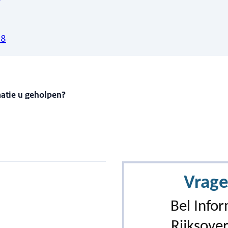
28
matie u geholpen?