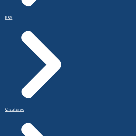
RSS
Vacatures