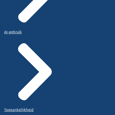
AI-gebruik
Toegankelijkheid