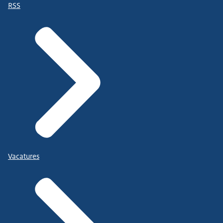
RSS
Vacatures