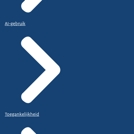
AI-gebruik
Toegankelijkheid