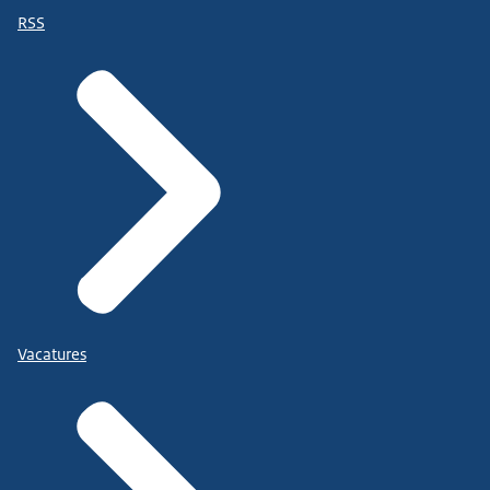
RSS
Vacatures