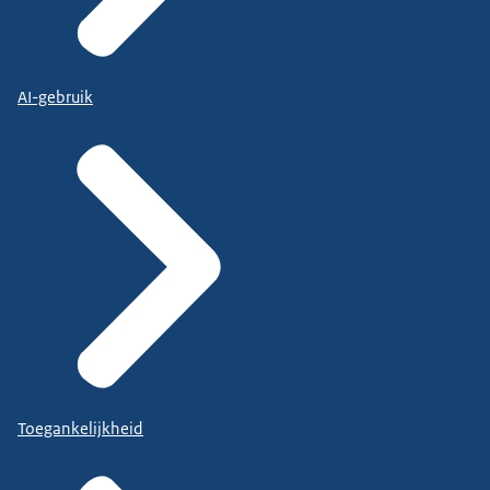
AI-gebruik
Toegankelijkheid