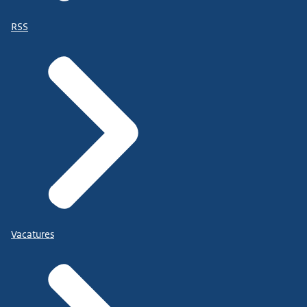
RSS
Vacatures