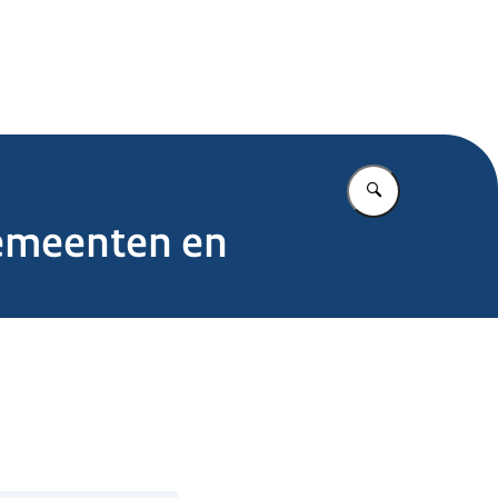
.nl
Vul in wat u z
gemeenten en