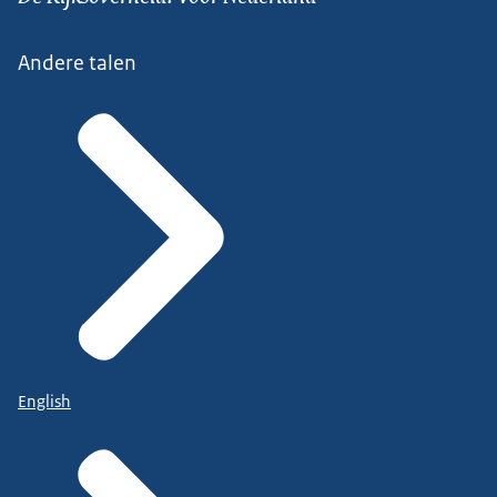
Andere talen
English