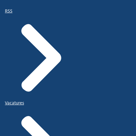
RSS
Vacatures