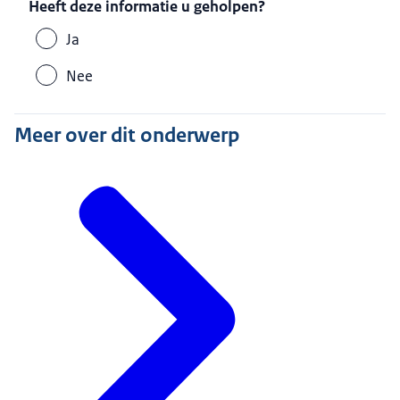
In een vrij land als Nederland heeft iedereen in princip
Heeft deze informatie u geholpen?
Die vrijheid wordt begrensd op bepaalde locaties waar 
Ja
daarom niet toegestaan in de gebouwen van de overheid
Gezichtsbedekkende kleding is kleding die het gezicht g
Nee
Wie op deze locaties toch gezichtsbedekkende kleding 
anders de locatie te verlaten. Desnoods kan de politi
Meer over dit onderwerp
Gezichtsbedekkende kleding is op deze locaties wel toe