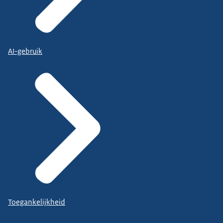
AI-gebruik
Toegankelijkheid