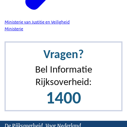
kunnen zetten.
Ministerie van Justitie en Veiligheid
Wat zijn dat voor situaties?
Ministerie
Burenruzies, arbeidsgeschillen, bedrijven
onderling.
Overal waar meningsverschillen zijn of waar er...
schade toegebracht is aan de ander.
Maar er bereidheid is
om die te herstellen.
De Rijksoverheid. Voor Nederland