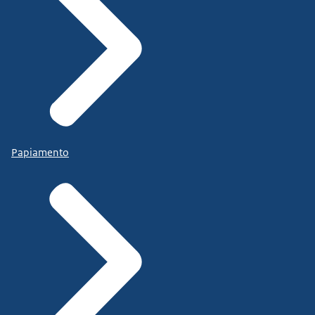
welke andere vorm van oplossing dan ook.
Bij veel rechtszaken moet
je je laten begeleiden door een advocaat.
Mag je dus niet voor jezelf spreken,
dat brengt kosten met zich mee.
Terwijl een mediator is
Papiamento
veel laagdrempeliger.
Je gaat met elkaar zitten, het is
vrijwillig, dus lukt het niet...
Of vind je bij nader inzien het toch niet een
geschikt middel...