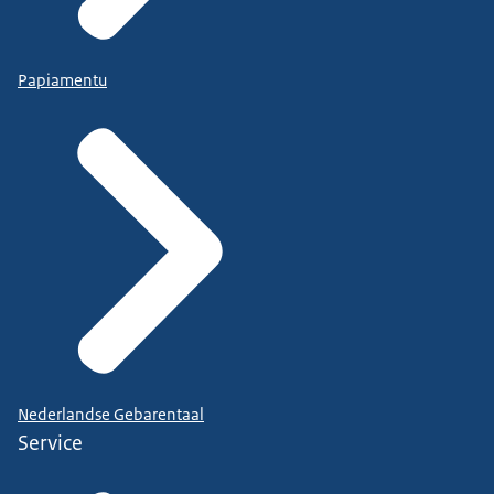
dan kan je eruit stappen zonder dat dat
nadelige consequenties voor je heeft.
Papiamentu
Want alles wat binnen de mediation
besproken wordt is vertrouwelijk...
Wat kan je ervan verwachten?
Een mediator biedt je in
ieder geval de gelegenheid...
je verhaal te doen op een zodanige
Nederlandse Gebarentaal
manier dat de ander ook naar je...
Service
luistert en je hoort, zodat er van daaruit