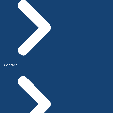
gewerkt kan worden aan oplossingen.
Hoe kom je bij een mediator terecht?
Dat is op heel veel verschillende manieren.
Als je kijkt naar arbeidszaken, komt
dat vaak op advies van de bedrijfsarts...
of casemanagement.
Contact
Maar heb je nou zelf een meningsverschil of een
onenigheid...
en je zoekt naar een mediator..
kan je die vinden op internet.