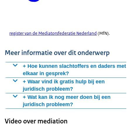
register van de Mediatorsfederatie Nederland
(MfN).
Meer informatie over dit onderwerp
+ Hoe kunnen slachtoffers en daders met
elkaar in gesprek?
Een in het strafrecht gespecialiseerde mediator kan
+ Waar vind ik gratis hulp bij een
slachtoffers of nabestaanden en verdachten helpen om
juridisch probleem?
te
praten over de gevolgen van een strafbaar feit
. Dit
Bij een juridische vraag of probleem kunt u
gratis
+ Wat kan ik nog meer doen bij een
kan helpen om de gebeurtenis te verwerken. Het kan
informatie en in sommige gevallen gratis advies en
juridisch probleem?
bijvoorbeeld gaan om het aanbieden van excuses. Of
hulp
krijgen.
Hulp van een advocaat
afspraken te maken voor de toekomst. Dit heet
Video over mediation
Hulp van een notaris
mediation in strafzaken en kan tijdens een strafzaak of
Naar de rechter