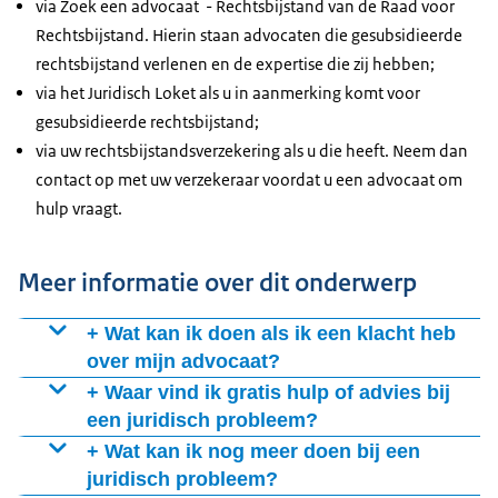
via
Zoek een advocaat - Rechtsbijstand
van de Raad voor
Rechtsbijstand. Hierin staan advocaten die gesubsidieerde
rechtsbijstand verlenen en de expertise die zij hebben;
via het Juridisch Loket als u in aanmerking komt voor
gesubsidieerde rechtsbijstand;
via uw rechtsbijstandsverzekering als u die heeft. Neem dan
contact op met uw verzekeraar voordat u een advocaat om
hulp vraagt.
Meer informatie over dit onderwerp
+ Wat kan ik doen als ik een klacht heb
over mijn advocaat?
Een klacht over een advocaat bespreekt u eerst met uw
+ Waar vind ik gratis hulp of advies bij
advocaat zelf. Komt u samen niet tot een oplossing?
een juridisch probleem?
Dan kunt u een
klacht indienen over een advocaat
.
Bij een juridische vraag of probleem kunt u
gratis
+ Wat kan ik nog meer doen bij een
informatie en in sommige gevallen gratis advies en hulp
juridisch probleem?