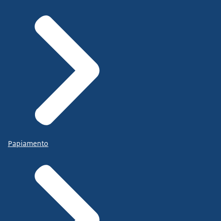
Dat je niet bijvoorbeeld een 0900- of een 0800-
nummer moet bellen.
Maar dat je gewoon je advocaat kan bellen.
En dat die met heldere antwoorden kan komen op
de vragen die je hebt.
Papiamento