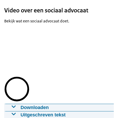
krijgen.
Hulp van een notaris
Video over een sociaal advocaat
Hulp van een mediator
Naar de rechter
Bekijk wat een sociaal advocaat doet.
Bekijk alle mogelijkheden
Downloaden
Video over een advocaat
Uitgeschreven tekst