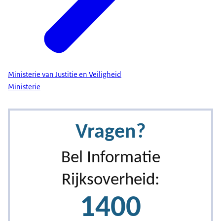
Dus wil je daarvoor in aanmerking komen, wordt
er gelet dus op je salaris en op je spaargeld.
En daar zijn grenzen aan verbonden die de
overheid jaarlijks vaststelt.
Sommige mensen denken dat sociaal advocaten
Ministerie van Justitie en Veiligheid
niet dezelfde kwaliteit leveren als bijvoorbeeld
Ministerie
een advocaat die je zou moeten betalen op
uurtarief.
Dat is niet het geval.
We hebben dezelfde deskundigheid.
We besteden ook als het goed is dezelfde tijd aan
de zaak die daarvoor nodig is.
En een sociaal advocaat.
Die procedeert bijvoorbeeld ook niet alleen maar.
We proberen voornamelijk ook te kijken naar een
oplossing die in onderling overleg kan worden