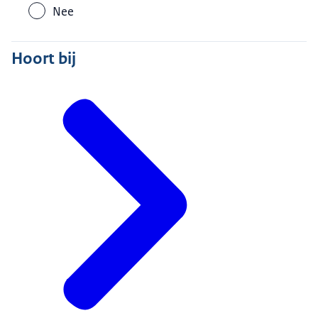
srt
3,4 KB
Nee
Download
Dus die is onafhankelijk, onpartijdig.
Hoort bij
Audiobeschrijving
En die zorgt ervoor dat wat partijen onderling...
mp3
2,8 MB
hebben afgesproken dat het op
Download
een goede manier wordt vastgelegd.
Op het moment dat mensen iets hebben
gekocht, een woning hebben gekocht...
komen ze naar de notaris om een
akte te tekenen zodat ze eigenaar worden.
Ze komen ook voor...