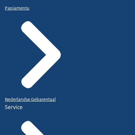
en dan zie je dat erfgenamen onderling...
Papiamentu
ruzie krijgen, dat er gedoe ontstaat over
wie gaat het afwikkelen, wie krijgt wat?
En dat kan je dus in testamenten
bijvoorbeeld goed vastleggen, zodat het...
ook voor de toekomst goed geregeld is.
Ik ben zelf opgegroeid in in een
achterstandswijk en daar...
merk je dat de problemen ontstaan doordat
mensen dingen niet goed geregeld hebben.
Nederlandse Gebarentaal
Service
Die zijn vaak minder vermogend...