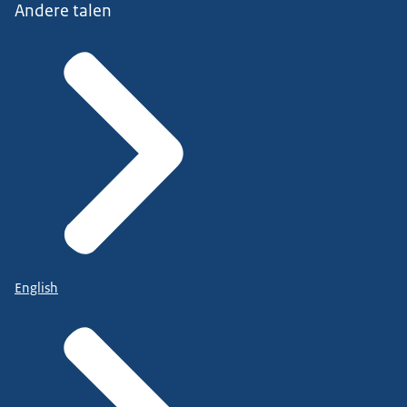
Andere talen
Maar zeker in het familierecht zorgen
we dat we eerst een bespreking houden...
waarbij we met de mensen bespreken
van wat wil je nou eigenlijk vastleggen?
Wat is jouw situatie, hoe is de wet?
En op basis daarvan maken
wij dan een akte op.
English
Die sturen we naar de mensen op, zodat ze
hem eerst nog een keer kunnen doornemen.
Dan kunnen ze nog vragen
stellen of opmerkingen doorgeven.