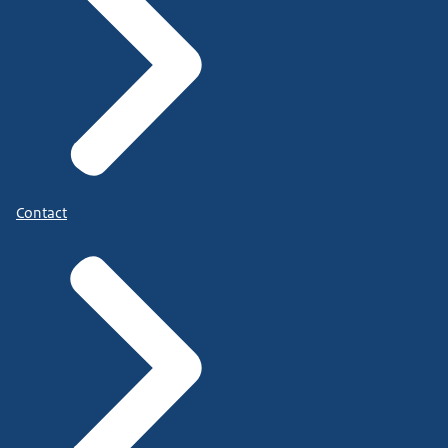
en dat is iets wat ik
wel meer heb gezien in mijn omgeving.
Want ook al ben je niet heel vermogend,
dat dat wel voor een hoop problemen...
kan zorgen als je dat niet goed
op papier hebt gezet en dat had voorkomen...
Contact
kunnen worden als dat door de notaris
goed was vastgelegd.