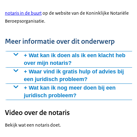
notaris in de buurt
op de website van de Koninklijke Notariële
Beroepsorganisatie.
Meer informatie over dit onderwerp
+ Wat kan ik doen als ik een klacht heb
over mijn notaris?
Een klacht over een notaris bespreekt u in eerste
+ Waar vind ik gratis hulp of advies bij
instantie met uw notaris zelf. Komt u samen niet tot een
een juridisch probleem?
oplossing? Dan kunt u een
klacht indienen over een
Bij een juridische vraag of probleem kunt u
gratis
+ Wat kan ik nog meer doen bij een
notaris
.
informatie en in sommige gevallen gratis advies en
juridisch probleem?
hulp
krijgen.
Hulp van een mediator
Video over de notaris
Hulp van een advocaat
Naar de rechter
Bekijk wat een notaris doet.
Bekijk alle mogelijkheden