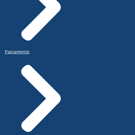
En op het moment dat ze akkoord zijn
met de akte, dan maken ze een afspraak om...
te komen tekenen.
Papiamento
En pas als een akte is getekend, dan werkt
het ook naar buiten toe.
Wat je dus ziet is dat als mensen overlijden dan...
komt er heel veel bij kijken
en mensen hebben...
soms wensen niet goed vastgelegd