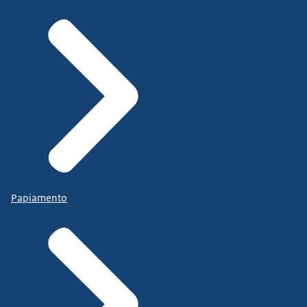
Papiamento