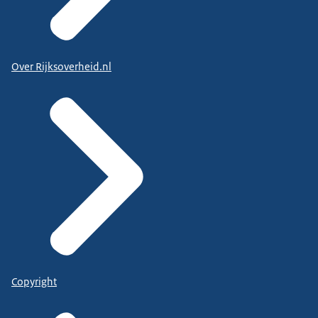
Over Rijksoverheid.nl
Copyright