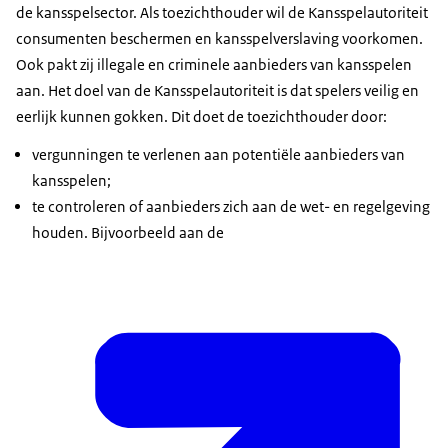
de kansspelsector. Als toezichthouder wil de Kansspelautoriteit
consumenten beschermen en kansspelverslaving voorkomen.
Ook pakt zij illegale en criminele aanbieders van kansspelen
aan. Het doel van de Kansspelautoriteit is dat spelers veilig en
eerlijk kunnen gokken. Dit doet de toezichthouder door:
vergunningen te verlenen aan potentiële aanbieders van
kansspelen;
te controleren of aanbieders zich aan de wet- en regelgeving
houden. Bijvoorbeeld aan de