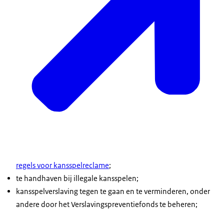
regels voor kansspelreclame
;
te handhaven bij illegale kansspelen;
kansspelverslaving tegen te gaan en te verminderen, onder
andere door het Verslavingspreventiefonds te beheren;