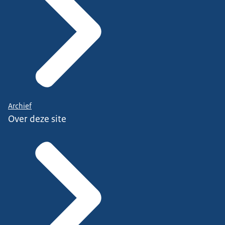
Archief
Over deze site