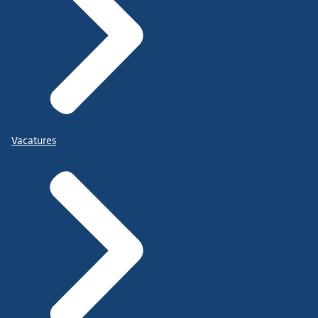
Vacatures