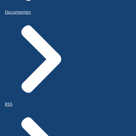
Documenten
RSS