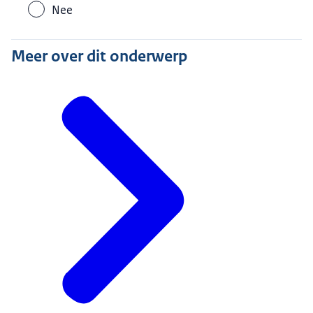
Nee
Meer over dit onderwerp