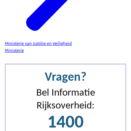
Ministerie van Justitie en Veiligheid
Ministerie