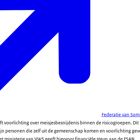
Federatie van Soma
t voorlichting over meisjesbesnijdenis binnen de risicogroepen. Dit 
zijn personen die zelf uit de gemeenschap komen en voorlichting ge
et ministerie van VWS geeft hiervoor financiële steun aan de FSAN.