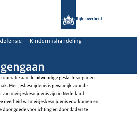
Naar de homepage van Rijksoverheid
Rijksoverheid
 defensie
Kindermishandeling
tegengaan
en operatie aan de uitwendige geslachtsorganen
k. Meisjesbesnijdenis is gevaarlijk voor de
 van meisjesbesnijdenis zijn in Nederland
De overheid wil meisjesbesnijdenis voorkomen en
e door goede voorlichting en door daders te