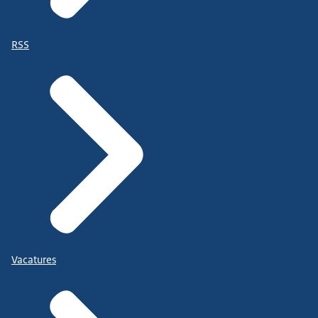
RSS
Vacatures