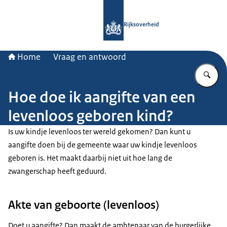
Naar de homepage van Rijksoverheid
Rijksoverheid
Home
Vraag en antwoord
Vu
Hoe doe ik aangifte van een
levenloos geboren kind?
Is uw kindje levenloos ter wereld gekomen? Dan kunt u
aangifte doen bij de gemeente waar uw kindje levenloos
geboren is. Het maakt daarbij niet uit hoe lang de
zwangerschap heeft geduurd.
Akte van geboorte (levenloos)
Doet u aangifte? Dan maakt de ambtenaar van de burgerlijke