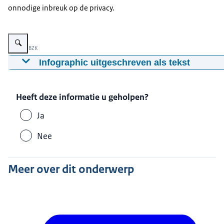
onnodige inbreuk op de privacy.
Vergroot afbeelding Infographic: Zie de onderstaande tekst voor informatie
Beeld: © BZK
Infographic uitgeschreven als tekst
Hoe zit het met mijn privacy?
De AIVD en MIVD mogen met de nieuwe Wiv datastromen op 
Heeft deze informatie u geholpen?
Als blijkt dat u geen dreiging vormt voor de veiligheid v
Ja
Nee
Meer over dit onderwerp