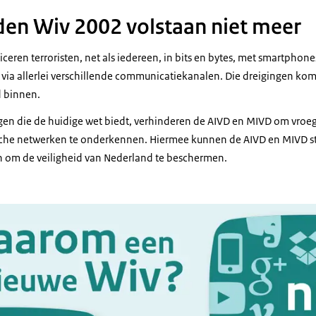
en Wiv 2002 volstaan niet meer
ren terroristen, net als iedereen, in bits en bytes, met smartphone
a allerlei verschillende communicatiekanalen. Die dreigingen kome
d binnen.
en die de huidige wet biedt, verhinderen de AIVD en MIVD om vroegt
ische netwerken te onderkennen. Hiermee kunnen de AIVD en MIVD st
n om de veiligheid van Nederland te beschermen.
phic: Zie de onderstaande tekst voor informatie