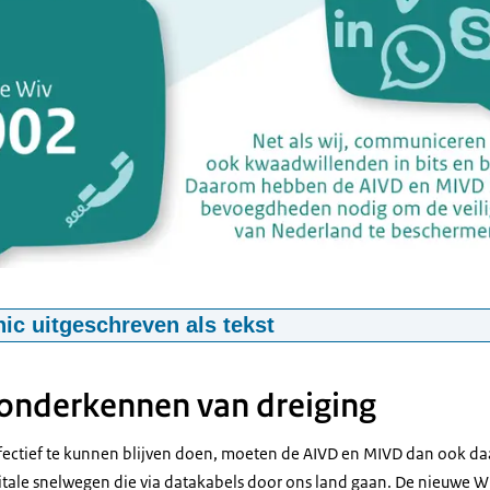
hic uitgeschreven als tekst
ieuwe Wiv?
 onderkennen van dreiging
ommuniceren ook kwaadwillenden in bits en bytes. Daarom hebben 
nodig om de veiligheid van Nederland te beschermen.
ectief te kunnen blijven doen, moeten de AIVD en MIVD dan ook daar
igitale snelwegen die via datakabels door ons land gaan. De nieuwe 