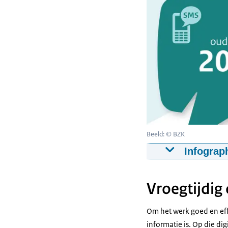
Beeld: © BZK
Infograp
Waarom een n
Vroegtijdig
Net als wij, c
bevoegdheden 
Om het werk goed en eff
informatie is. Op die d