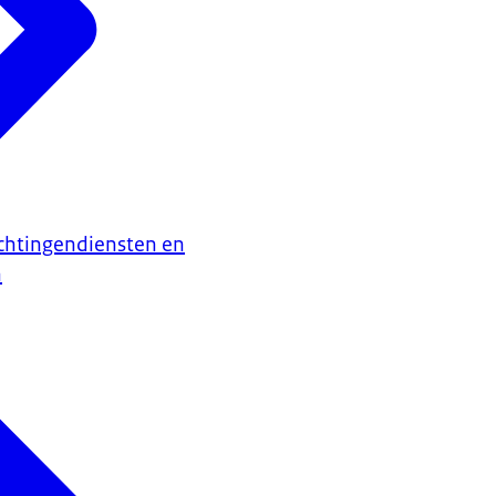
ken en nooit de privacy kunnen schenden van mensen die niks te 
oor Nederland.
se wapenschild met daarnaast: Rijksoverheid. Het beeld wordt blauw
w.rijksoverheid.nl/wiv en www.aivd.nl/wiv. Copyright 2018.)
chtingendiensten en
n