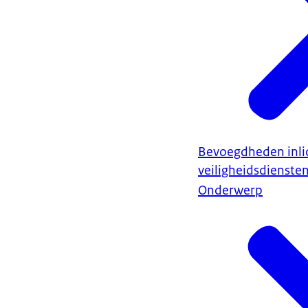
van de wet wer
bedreigingen v
(Het Nederland
Beeldtekst: ww
Bevoegdheden inli
veiligheidsdienste
Onderwerp