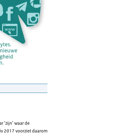
de AIVD en MIVD nieuwe
 ‘zijn’ waar de
Wiv 2017 voorziet daarom