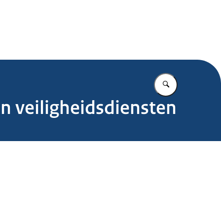
.nl
Vul in wat u z
n veiligheidsdiensten