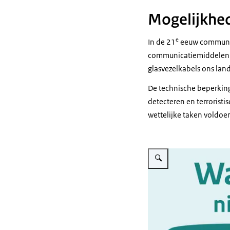
Mogelijkhed
e
In de 21
eeuw communice
communicatiemiddelen vi
glasvezelkabels ons lan
De technische beperking
detecteren en terrorist
wettelijke taken voldoe
Vergroot afbeelding Infogra