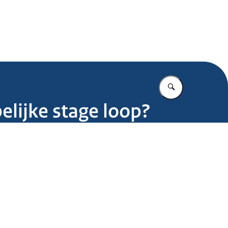
.nl
Vul in wat u z
elijke stage loop?