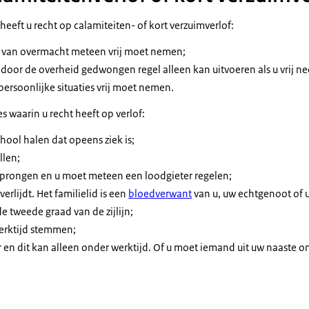
heeft u recht op calamiteiten- of kort verzuimverlof:
ie van overmacht meteen vrij moet nemen;
f door de overheid gedwongen regel alleen kan uitvoeren als u vrij n
persoonlijke situaties vrij moet nemen.
s waarin u recht heeft op verlof:
hool halen dat opeens ziek is;
llen;
sprongen en u moet meteen een loodgieter regelen;
verlijdt. Het familielid is een
bloedverwant
van u, uw echtgenoot of u
 de tweede graad van de zijlijn;
werktijd stemmen;
 en dit kan alleen onder werktijd. Of u moet iemand uit uw naaste 