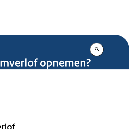
.nl
Vul in wat u z
zuimverlof opnemen?
rlof