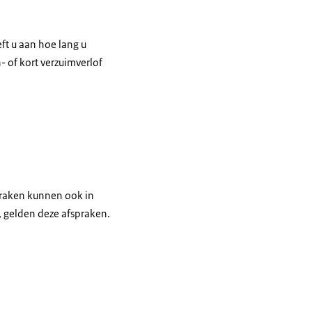
eft u aan hoe lang u
- of kort verzuimverlof
praken kunnen ook in
, gelden deze afspraken.