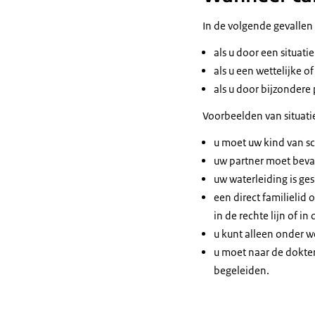
In de volgende gevallen 
als u door een situat
als u een wettelijke o
als u door bijzondere 
Voorbeelden van situatie
u moet uw kind van sc
uw partner moet beva
uw waterleiding is ge
een direct familielid o
in de rechte lijn of in
u kunt alleen onder 
u moet naar de dokter
begeleiden.