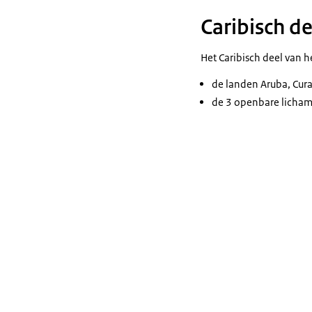
Caribisch de
Bonaire, Sint 
heten Caribisc
Het Caribisch deel van he
van het Koninkr
de landen Aruba, Cura
Aruba, Curaçao 
de 3 openbare lichame
Eustatius ligg
van Puerto Rico