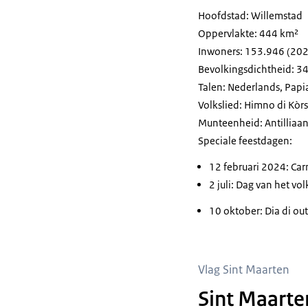
Hoofdstad: Willemstad
Oppervlakte: 444 km²
Inwoners: 153.946 (20
Bevolkingsdichtheid: 3
Talen: Nederlands, Papi
Volkslied:
Himno di Kòr
Munteenheid: Antilliaa
Speciale feestdagen:
12 februari 2024: C
2 juli: Dag van het vol
10 oktober:
Dia di o
Vlag Sint Maarten
Sint Maarte