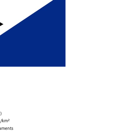
)
4/km²
iaments