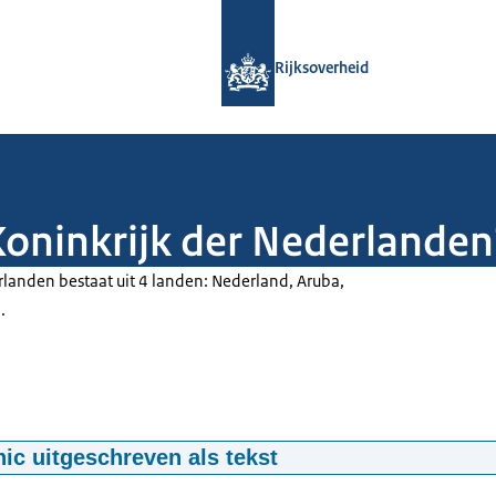
Naar de homepage van Rijksoverheid
Rijksoverheid
Koninkrijk der Nederlanden
rlanden bestaat uit 4 landen: Nederland, Aruba,
n.
anden van het Koninkrijk der Nederlanden: Nederland, Arbuca, Curaçao en Sint
hic uitgeschreven als tekst
 der Nederlanden bestaat uit 4 landen: Nederland. Aruba, Curaçao en