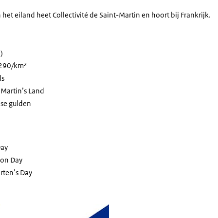
n het eiland heet
Collectivité de Saint-Martin
en hoort bij Frankrijk.
)
.290/km²
ls
 Martin’s Land
nse gulden
Day
ion Day
rten’s Day