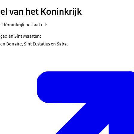
el van het Koninkrijk
Eustatius, Saba zijn bijzondere gemeenten en hebben een aparte stat
h Nederland. Met de landen Aruba, Curaçao en Sint Maarten vormen z
t Koninkrijk bestaat uit:
ijkrijk.
çao en Sint Maarten;
en Bonaire zijn eilanden voor de kust van Venezuela. De eilanden Si
n Bonaire, Sint Eustatius en Saba.
en daar ongeveer 1000 kilometer ten noordoosten van (ongeveer 300
).