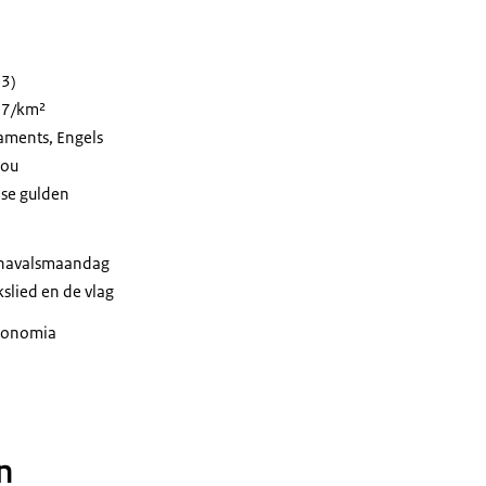
23)
47/km²
aments, Engels
sou
nse gulden
arnavalsmaandag
kslied en de vlag
utonomia
n