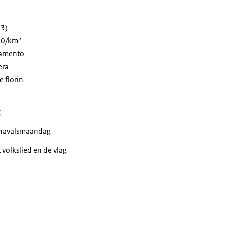
23)
90/km²
iamento
era
 florin
g
arnavalsmaandag
 volkslied en de vlag