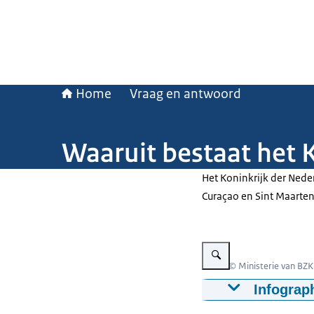
Home
Vraag en antwoord
Waaruit bestaat het 
Het Koninkrijk der Nede
Curaçao en Sint Maarte
Vergroot afbeelding De 4 l
Beeld: © Ministerie van BZK
Infograp
Het Koninkrijk