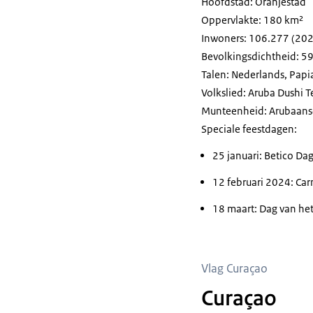
Hoofdstad: Oranjestad
Oppervlakte: 180 km²
Inwoners: 106.277 (20
Bevolkingsdichtheid: 5
Talen: Nederlands, Pap
Volkslied:
Aruba Dushi T
Munteenheid: Arubaanse
Speciale feestdagen:
25 januari: Betico Da
12 februari 2024: C
18 maart: Dag van het
Vlag Curaçao
Curaçao