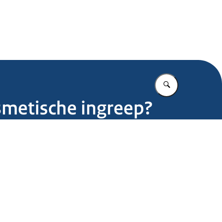
.nl
Vul in wat u z
smetische ingreep?