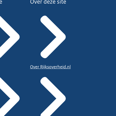
e
Over deze site
Over Rijksoverheid.nl