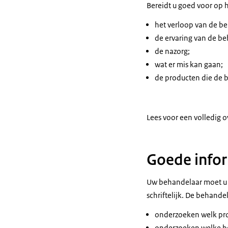
Bereidt u goed voor op h
het verloop van de b
de ervaring van de b
de nazorg;
wat er mis kan gaan;
de producten die de 
Lees voor een volledig o
Goede info
Uw behandelaar moet u go
schriftelijk. De behande
onderzoeken welk pro
onderzoeken welke b