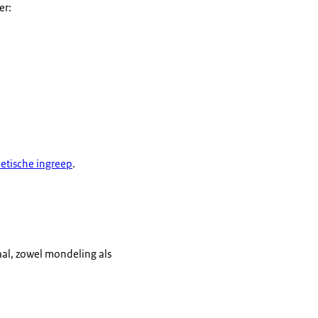
er:
etische ingreep
.
taal, zowel mondeling als