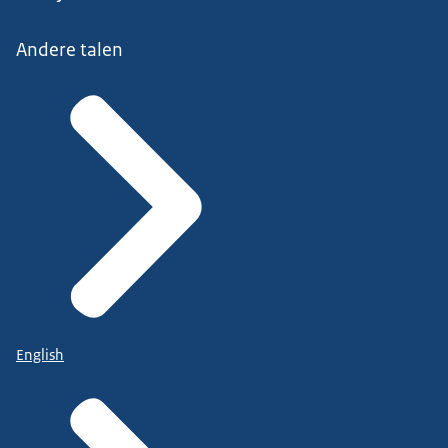
Andere talen
English