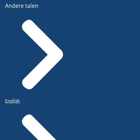
Andere talen
English