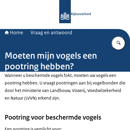
Naar de homepage van Rijksoverheid
Rijksoverheid
Home
Vraag en antwoord
Vu
Moeten mijn vogels een
pootring hebben?
Wanneer u beschermde vogels fokt, moeten uw vogels een
pootring hebben. U vraagt pootringen aan bij vogelbonden die
door het ministerie van Landbouw, Visserij, Voedselzekerheid
en Natuur (LVVN) erkend zijn.
Pootring voor beschermde vogels
Een pootring is verplicht voor: