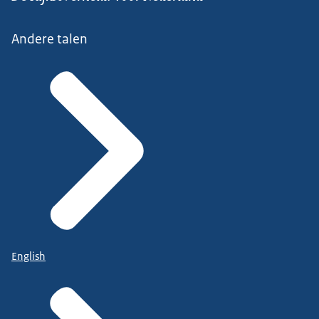
Andere talen
English