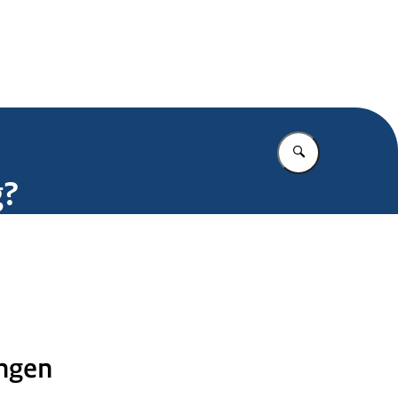
.nl
Vul in wat u z
g?
ngen