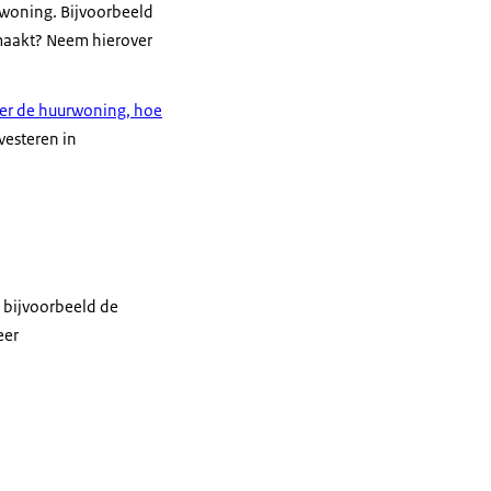
rwoning. Bijvoorbeeld
emaakt? Neem hierover
ger de huurwoning, hoe
vesteren in
t bijvoorbeeld de
eer