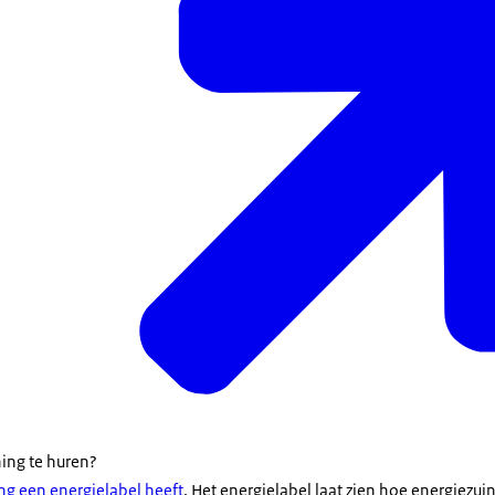
ning te huren?
ng een energielabel heeft
. Het energielabel laat zien hoe energiezui