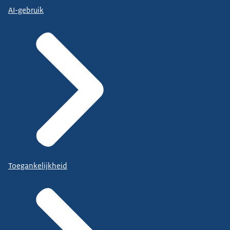
AI-gebruik
Toegankelijkheid