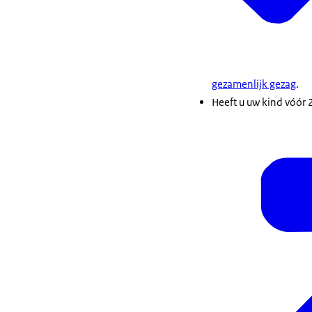
gezamenlijk gezag
.
Heeft u uw kind vóór