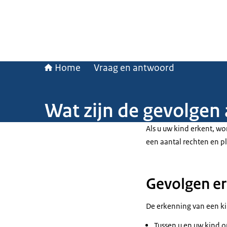
Home
Vraag en antwoord
Wat zijn de gevolgen 
Als u uw kind erkent, wor
een aantal rechten en p
Gevolgen er
De erkenning van een k
Tussen u en uw kind on