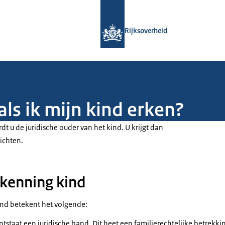
Naar de homepage van Rijksoverheid
Rijksoverheid
als ik mijn kind erken?
dt u de juridische ouder van het kind. U krijgt dan
lichten.
kenning kind
ind betekent het volgende:
tstaat een juridische band. Dit heet een familierechtelijke betrekki