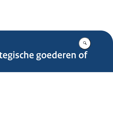
.nl
Vul in wat u z
ategische goederen of