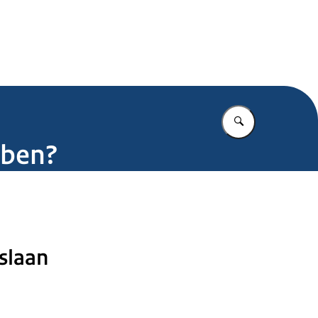
.nl
Vul in wat u z
 ben?
slaan