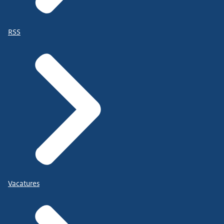
RSS
Vacatures