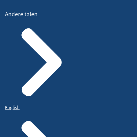
Andere talen
English