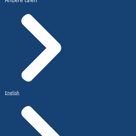
Andere talen
English