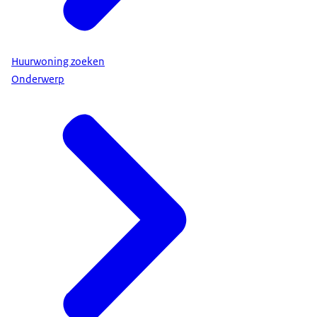
Welke andere zaken u moet regelen, verschilt per
situatie. Ook heeft u misschien recht op
huurtoeslag of huurverlaging. Maak een overzicht
voor uw situatie op Rijksoverheid.nl/woninghuren
Huurwoning zoeken
of bel 1400 voor meer informatie. Zo heeft u alle
Onderwerp
regelzaken duidelijk op een rij.