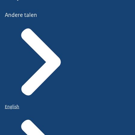
Andere talen
English