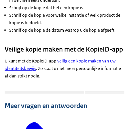
in de cijferreeks onderaan.
Schrijf op de kopie dat het een kopie is.
Schrijf op de kopie voor welke instantie of welk product de
kopie is bedoeld.
Schrijf op de kopie de datum waarop u de kopie afgeeft.
Veilige kopie maken met de KopieID-app
U kunt met de KopieID-app
veilig een kopie maken van uw
identiteitsbewijs
. Zo staat u niet meer persoonlijke informatie
af dan strikt nodig.
Open de galeri
Open de galerij in vergrote weergave
Open de galeri
Meer vragen en antwoorden