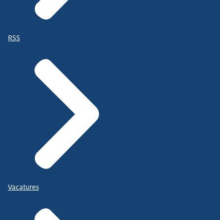
RSS
Vacatures