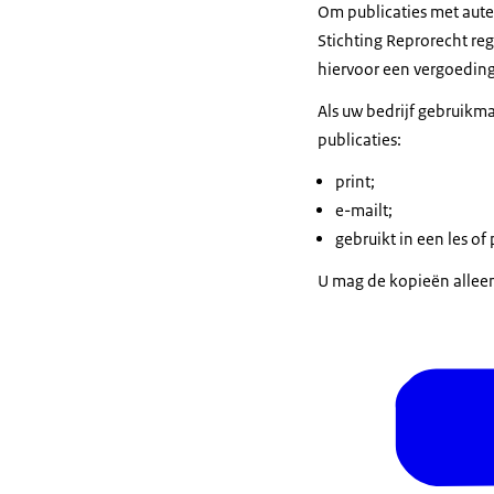
Om publicaties met aute
Stichting Reprorecht reg
hiervoor een vergoeding 
Als uw bedrijf gebruikm
publicaties:
print;
e-mailt;
gebruikt in een les of 
U mag de kopieën alleen 