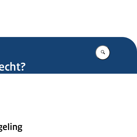
.nl
Vul in wat u z
recht?
geling