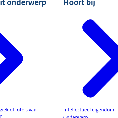
dit onderwerp
Hoort bij
iek of foto's van
Intellectueel eigendom
?
Onderwerp