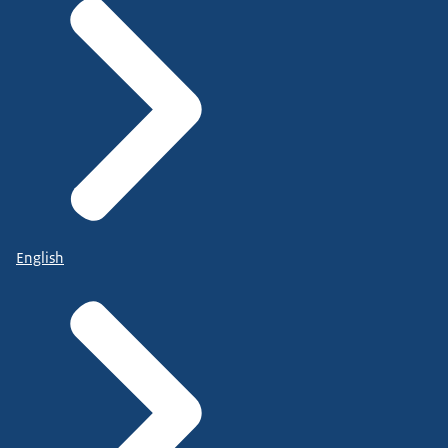
English