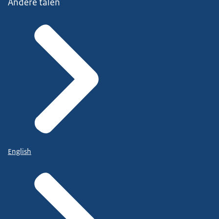
Andere talen
English