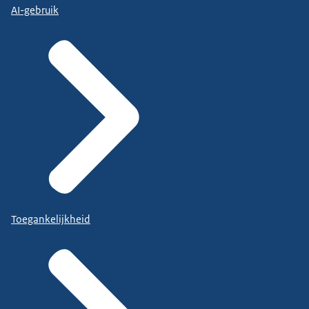
AI-gebruik
Toegankelijkheid