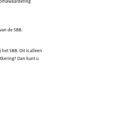
plomawaardering
 van de SBB.
et SBB. Dit is alleen
tkering? Dan kunt u