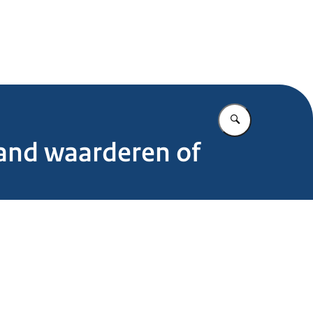
.nl
Vul in wat u z
land waarderen of