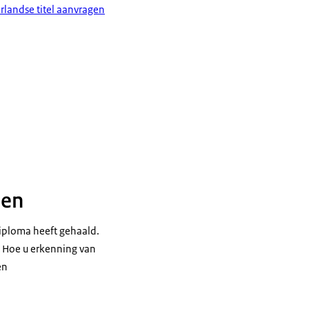
rlandse titel aanvragen
pen
iploma heeft gehaald.
. Hoe u erkenning van
en