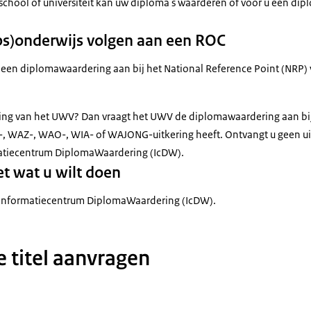
chool of universiteit kan uw diploma's waarderen of voor u een di
ps)onderwijs volgen aan een ROC
 een diplomawaardering aan bij het National Reference Point (NRP)
ing van het UWV? Dan vraagt het UWV de diplomawaardering aan bij h
-, WAZ-, WAO-, WIA- of WAJONG-uitkering heeft. Ontvangt u geen ui
rmatiecentrum DiplomaWaardering (IcDW).
t wat u wilt doen
et Informatiecentrum DiplomaWaardering (IcDW).
 titel aanvragen