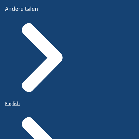
Andere talen
English