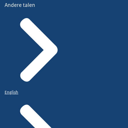
Andere talen
English