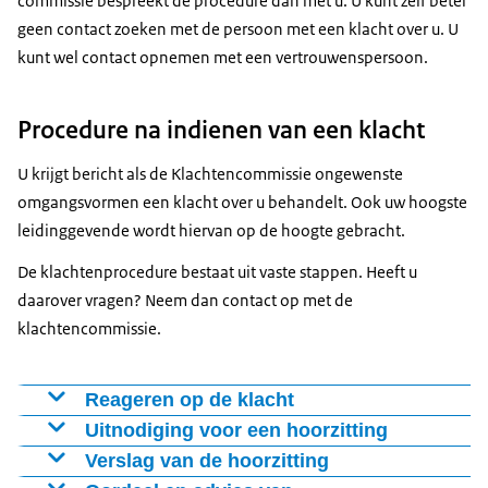
commissie bespreekt de procedure dan met u. U kunt zelf beter
geen contact zoeken met de persoon met een klacht over u. U
kunt wel contact opnemen met een vertrouwenspersoon.
Procedure na indienen van een klacht
U krijgt bericht als de
Klachtencommissie ongewenste
omgangsvormen
een klacht over u behandelt. Ook uw hoogste
leidinggevende wordt hiervan op de hoogte gebracht.
De klachtenprocedure bestaat uit vaste stappen. Heeft u
daarover vragen? Neem dan contact op met de
klachtencommissie.
Reageren op de klacht
U krijgt een kopie van de klacht en kunt daar schriftelijk
Uitnodiging voor een hoorzitting
op reageren. De persoon die geklaagd heeft, krijgt uw
De klachtencommissie nodigt u en de klager, per e-mail
Verslag van de hoorzitting
reactie ook te lezen.
uit om de klacht te komen bespreken. Zo’n