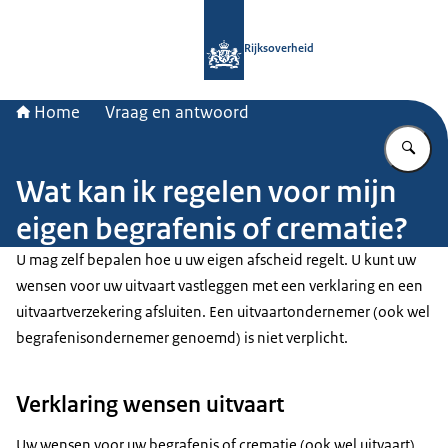
Naar de homepage van Rijksoverheid
Rijksoverheid
Home
Vraag en antwoord
Vu
Wat kan ik regelen voor mijn
eigen begrafenis of crematie?
U mag zelf bepalen hoe u uw eigen afscheid regelt. U kunt uw
wensen voor uw uitvaart vastleggen met een verklaring en een
uitvaartverzekering afsluiten. Een uitvaartondernemer (ook wel
begrafenisondernemer genoemd) is niet verplicht.
Verklaring wensen uitvaart
Uw wensen voor uw begrafenis of crematie (ook wel uitvaart)