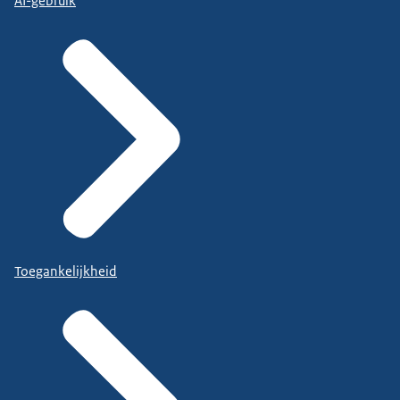
AI-gebruik
Toegankelijkheid