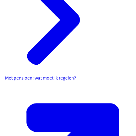
Met pensioen: wat moet ik regelen?
percentage van de winst aan de fiscale
oudedagsreserve toevoegen
. Ook door (bank)sparen of
beleggen kunt u vermogen voor later opbouwen.