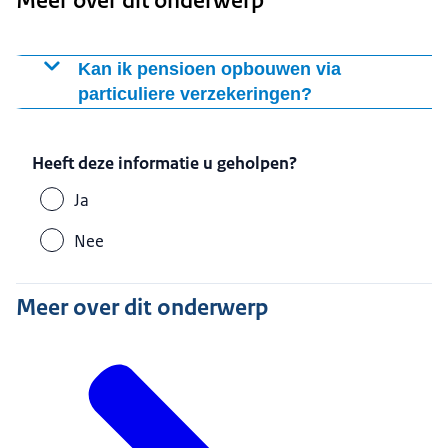
Meer over dit onderwerp
Kan ik pensioen opbouwen via
particuliere verzekeringen?
U kunt pensioen opbouwen via particuliere
verzekeringen. Zoals een pensioenverzekering, een
Heeft deze informatie u geholpen?
lijfrenteverzekering of een koopsompolis.
Ja
Vooral zelfstandig ondernemers bouwen op die manier
pensioen op. Zij konden ook tot 2023 jaarlijks een
Nee
Meer over dit onderwerp