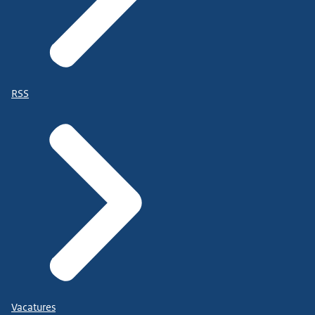
RSS
Vacatures